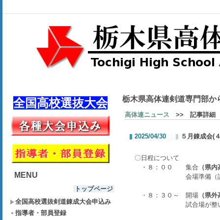
栃木県高体連剣道専門部か
全国高校選抜大会
高体連ニュース
>> 記事詳細
2025/04/30
５月錬成会(
〇日程について
・８：００ 集合
（県内
MENU
会場準備（試合場
トップページ
・８：３０～ 開場
（県外
全国高校選抜剣道錬成大会申込み
試合場が整い次第
指導者・部員登録