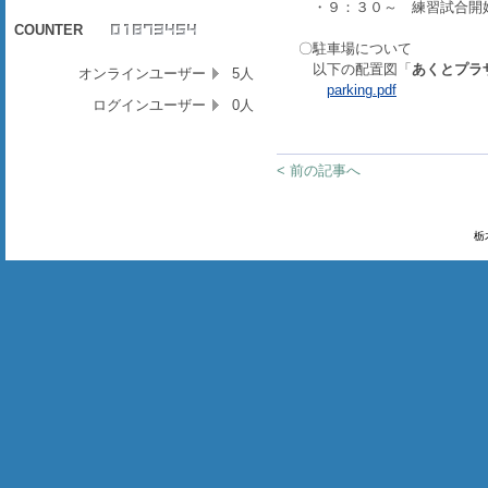
・９：３０～ 練習試合開
COUNTER
〇駐車場について
以下の配置図「
あくとプラ
オンラインユーザー
5人
parking.pdf
ログインユーザー
0人
< 前の記事へ
栃