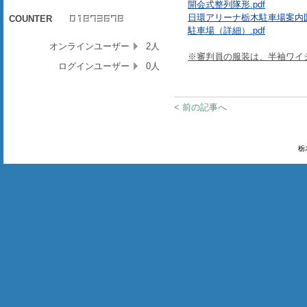
開会式整列隊形.pdf
日環アリーナ栃木駐車場案内図.
COUNTER
駐車場（詳細）.pdf
オンラインユーザー
2人
※審判員の服装は、半袖ワイ
ログインユーザー
0人
< 前の記事へ
栃