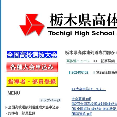
栃木県高体連剣道専門部か
全国高校選抜大会
高体連ニュース
>> 記事詳細
2024/07/02
第2回全国高
>>大会申込はこちら。
MENU
大会要項.pdf
トップページ
第2回全国高校選抜剣道錬成大会
全国高校選抜剣道錬成大会申込み
R6 全国選抜 練成会 参加状況.p
指導者・部員登録
R6諸連絡.pdf