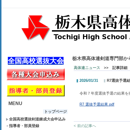
栃木県高体連剣道専門部か
全国高校選抜大会
高体連ニュース
>> 記事詳細
2026/01/31
R7選抜予選
令和７年度選抜予選の結果を
MENU
R7 選抜予選結果.pdf
トップページ
全国高校選抜剣道錬成大会申込み
指導者・部員登録
< 前の記事へ